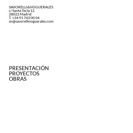
SAVORELLI&NOGUERALES
c/ Santa Tecla 12
28022 Madrid
T. +34 91 743 00 04
sn@savorellinoguerales.com
PRESENTACIÓN
PROYECTOS
OBRAS